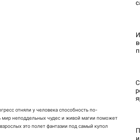
с
И
в
п
С
р
я
гресс отняли у человека способность по-
ь мир неподдельных чудес и живой магии поможет
 взрослых это полет фантазии под самый купол
П
и