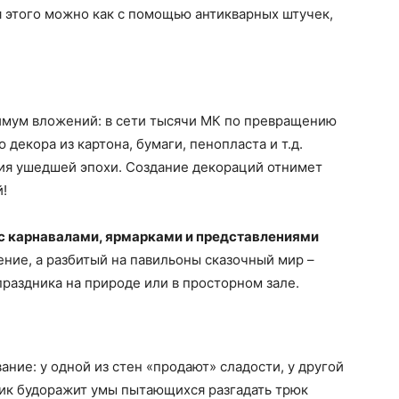
я этого можно как с помощью антикварных штучек,
имум вложений: в сети тысячи МК по превращению
декора из картона, бумаги, пенопласта и т.д.
ия ушедшей эпохи. Создание декораций отнимет
!
 с карнавалами, ярмарками и представлениями
ение, а разбитый на павильоны сказочный мир –
праздника на природе или в просторном зале.
ние: у одной из стен «продают» сладости, у другой
ник будоражит умы пытающихся разгадать трюк