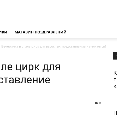
ИКИ
МАГАЗИН ПОЗДРАВЛЕНИЙ
Вечеринка в стиле цирк для взрослых: представление начинается!
иле цирк для
К
ставление
п
к
0
П