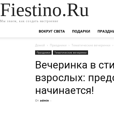
Fiestino.Ru
Мы знаем, как создать настроение
ВОКРУГ СВЕТА
ПОДАРКИ
ПРАЗДН
Домой
Праздники
Тематические вечеринки
Праздники
Тематические вечеринки
Вечеринка в ст
взрослых: пред
начинается!
От
admin
-