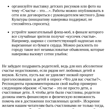
организуйте выставку детских рисунков или фото на
тему «Счастье – это…». Работы можно опубликовать в
сети или договориться с руководителем местного Дома
Культуры (инициативу наверняка поддержат, не
стесняйтесь спросить);
устройте зажигательный флеш-моб, в финале которого
все случайные зрители получат «кусочек счастья».
Например, шарики с соответствующей надписью или
вырезанные из бумаги сердца. Можно расклеить по
городу такие вот незамысловатые объявления, которые
наверняка вызовут сотни улыбок:
Не забудьте поздравить родителей, ведь для них абсолютное
счастье недостижимо, если рядом нет любимых детей и
внуков. Кстати, пусть вас не удивляет низкий процент
проголосовавших за детей в опросе «Что для вас счастье?».
Респонденты прокомментировали свой выбор примерно
следующим образом: «Счастье – это не просто дети, а
счастливые дети. А чтобы дети были счастливы, родители
должны иметь финансовую и физическую возможность
помочь им в достижении поставленных целей». Искренне
желаем нашим читателям быть счастливыми не только тогда,