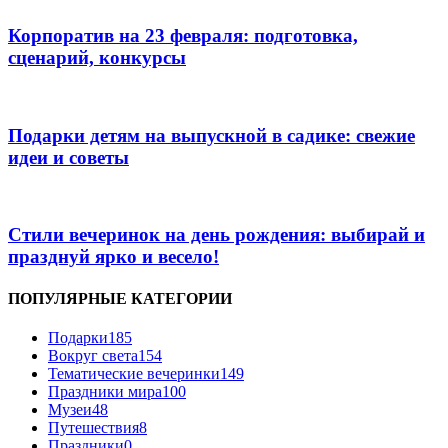
Корпоратив на 23 февраля: подготовка,
сценарий, конкурсы
Подарки детям на выпускной в садике: свежие
идеи и советы
Стили вечеринок на день рождения: выбирай и
празднуй ярко и весело!
ПОПУЛЯРНЫЕ КАТЕГОРИИ
Подарки
185
Вокруг света
154
Тематические вечеринки
149
Праздники мира
100
Музеи
48
Путешествия
8
Праздники
0