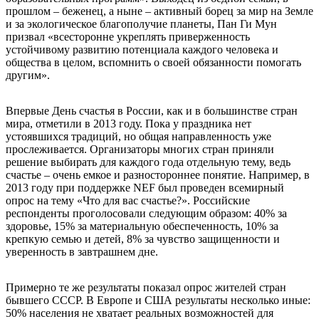
прошлом – беженец, а ныне – активный борец за мир на Земле
и за экологическое благополучие планеты, Пан Ги Мун
призвал «всесторонне укреплять приверженность
устойчивому развитию потенциала каждого человека и
общества в целом, вспомнить о своей обязанности помогать
другим».
Впервые День счастья в России, как и в большинстве стран
мира, отметили в 2013 году. Пока у праздника нет
устоявшихся традиций, но общая направленность уже
прослеживается. Организаторы многих стран приняли
решение выбирать для каждого года отдельную тему, ведь
счастье – очень емкое и разностороннее понятие. Например, в
2013 году при поддержке NEF был проведен всемирный
опрос на тему «Что для вас счастье?». Российские
респонденты проголосовали следующим образом: 40% за
здоровье, 15% за материальную обеспеченность, 10% за
крепкую семью и детей, 8% за чувство защищенности и
уверенность в завтрашнем дне.
Примерно те же результаты показал опрос жителей стран
бывшего СССР. В Европе и США результаты несколько иные:
50% населения не хватает реальных возможностей для