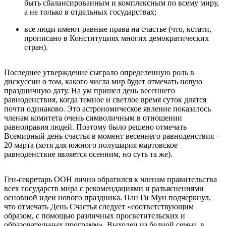
быть сбалансированным и комплексным по всему миру,
а не только в отдельных государствах;
все люди имеют равные права на счастье (что, кстати,
прописано в Конституциях многих демократических
стран).
Последнее утверждение сыграло определенную роль в
дискуссии о том, какого числа мир будет отмечать новую
праздничную дату. На ум пришел день весеннего
равноденствия, когда темное и светлое время суток длятся
почти одинаково. Это астрономическое явление показалось
членам комитета очень символичным в отношении
равноправия людей. Поэтому было решено отмечать
Всемирный день счастья в момент весеннего равноденствия –
20 марта (хотя для южного полушария мартовское
равноденствие является осенним, но суть та же).
Ген-секретарь ООН лично обратился к членам правительства
всех государств мира с рекомендациями и разъяснениями
основной идеи нового праздника. Пан Ги Мун подчеркнул,
что отмечать День Счастья следует «соответствующим
образом, с помощью различных просветительских и
образовательных программ». Выходец из бедной семьи, в