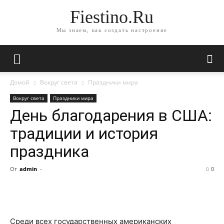
Fiestino.Ru
Мы знаем, как создать настроение
Домой
Вокруг света
Праздники мира
Вокруг света
Праздники мира
День благодарения в США:
традиции и история
праздника
От
admin
-
0
Среди всех государственных американских