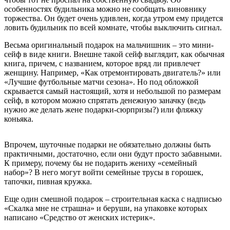
особенностях будильника можно не сообщать виновнику
торжества. Он будет очень удивлен, когда утром ему придется
ловить будильник по всей комнате, чтобы выключить сигнал.
Весьма оригинальный подарок на мальчишник – это мини-
сейф в виде книги. Внешне такой сейф выглядит, как обычная
книга, причем, с названием, которое вряд ли привлечет
женщину. Например, «Как отремонтировать двигатель?» или
«Лучшие футбольные матчи сезона». Но под обложкой
скрывается самый настоящий, хотя и небольшой по размерам
сейф, в котором можно спрятать денежную заначку (ведь
нужно же делать жене подарки-сюрпризы?) или фляжку
коньяка.
Впрочем, шуточные подарки не обязательно должны быть
практичными, достаточно, если они будут просто забавными.
К примеру, почему бы не подарить жениху «семейный
набор»? В него могут войти семейные трусы в горошек,
тапочки, пивная кружка.
Еще один смешной подарок – строительная каска с надписью
«Скалка мне не страшна» и беруши, на упаковке которых
написано «Средство от женских истерик».