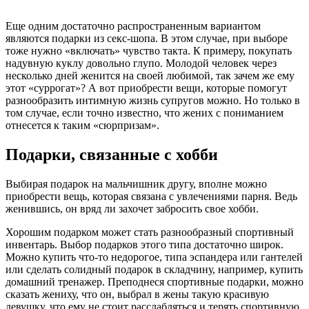
Еще одним достаточно распространенным вариантом
являются подарки из секс-шопа. В этом случае, при выборе
тоже нужно «включать» чувство такта. К примеру, покупать
надувную куклу довольно глупо. Молодой человек через
несколько дней женится на своей любимой, так зачем же ему
этот «суррогат»? А вот приобрести вещи, которые помогут
разнообразить интимную жизнь супругов можно. Но только в
том случае, если точно известно, что жених с пониманием
отнесется к таким «сюрпризам».
Подарки, связанные с хобби
Выбирая подарок на мальчишник другу, вполне можно
приобрести вещь, которая связана с увлечениями парня. Ведь
женившись, он вряд ли захочет забросить свое хобби.
Хорошим подарком может стать разнообразный спортивный
инвентарь. Выбор подарков этого типа достаточно широк.
Можно купить что-то недорогое, типа эспандера или гантелей
или сделать солидный подарок в складчину, например, купить
домашний тренажер. Преподнеся спортивные подарки, можно
сказать жениху, что он, выбрал в жены такую красивую
девушку, что ему не стоит расслабляться и терять спортивную