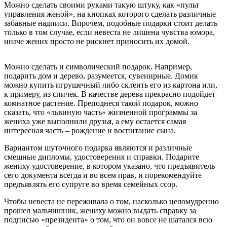
Можно сделать своими руками такую штуку, как «пульт
управления женой», на кнопках которого сделать различные
забавные надписи. Впрочем, подобные подарки стоит делать
только в том случае, если невеста не лишена чувства юмора,
иначе жених просто не рискнет приносить их домой.
Можно сделать и символический подарок. Например,
подарить дом и дерево, разумеется, сувенирные. Домик
можно купить игрушечный либо склеить его из картона или,
к примеру, из спичек. В качестве дерева прекрасно подойдет
комнатное растение. Преподнеся такой подарок, можно
сказать, что «львиную часть» жизненной программы за
жениха уже выполнили друзья, а ему остается самая
интересная часть – рождение и воспитание сына.
Вариантом шуточного подарка являются и различные
смешные дипломы, удостоверения и справки. Подарите
жениху удостоверение, в котором указано, что предъявитель
сего документа всегда и во всем прав, и порекомендуйте
предъявлять его супруге во время семейных ссор.
Чтобы невеста не переживала о том, насколько целомудренно
прошел мальчишник, жениху можно выдать справку за
подписью «президента» о том, что он вовсе не шатался всю