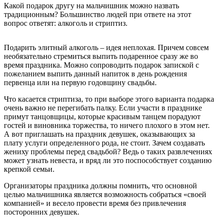
Какой подарок другу на мальчишник можно назвать
традиционным? Большинство людей при ответе на этот
вопрос ответят: алкоголь и стриптиз.
Подарить элитный алкоголь – идея неплохая. Причем совсем
необязательно стремиться выпить подаренное сразу же во
время праздника. Можно сопроводить подарок запиской с
пожеланием выпить данный напиток в день рождения
первенца или на первую годовщину свадьбы.
Что касается стриптиза, то при выборе этого варианта подарка
очень важно не перегибать палку. Если участи в празднике
примут танцовщицы, которые красивым танцем порадуют
гостей и виновника торжества, то ничего плохого в этом нет.
А вот приглашать на праздник девушек, оказывающих за
плату услуги определенного рода, не стоит. Зачем создавать
жениху проблемы перед свадьбой? Ведь о таких развлечениях
может узнать невеста, и вряд ли это поспособствует созданию
крепкой семьи.
Организаторы праздника должны помнить, что основной
целью мальчишника является возможность собраться «своей
компанией» и весело провести время без привлечения
посторонних девушек.