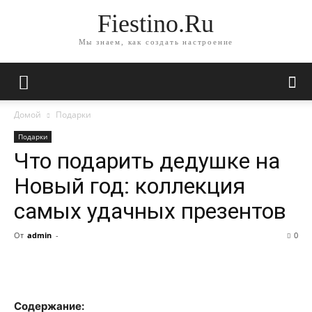
Fiestino.Ru
Мы знаем, как создать настроение
Домой
Подарки
Подарки
Что подарить дедушке на
Новый год: коллекция
самых удачных презентов
От
admin
-
0
Содержание: