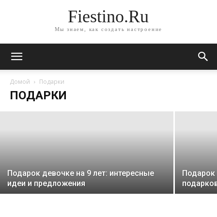
Fiestino.Ru
Мы знаем, как создать настроение
Подарки детям на выпускной в
Домой
Подарки
садике: свежие идеи и советы
ПОДАРКИ
Подарок девочке на 9 лет: интересные
Подарок 
идеи и предложения
подарко