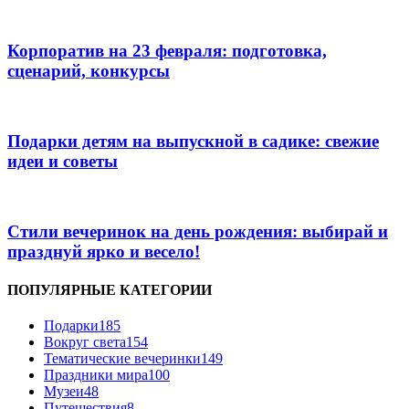
Корпоратив на 23 февраля: подготовка,
сценарий, конкурсы
Подарки детям на выпускной в садике: свежие
идеи и советы
Стили вечеринок на день рождения: выбирай и
празднуй ярко и весело!
ПОПУЛЯРНЫЕ КАТЕГОРИИ
Подарки
185
Вокруг света
154
Тематические вечеринки
149
Праздники мира
100
Музеи
48
Путешествия
8