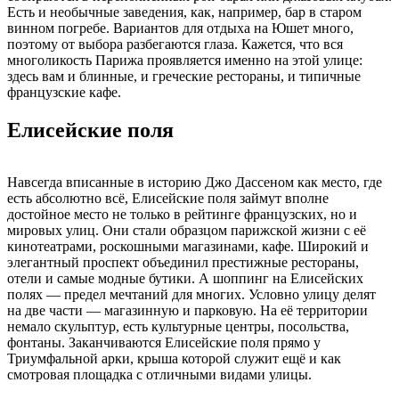
Есть и необычные заведения, как, например, бар в старом
винном погребе. Вариантов для отдыха на Юшет много,
поэтому от выбора разбегаются глаза. Кажется, что вся
многоликость Парижа проявляется именно на этой улице:
здесь вам и блинные, и греческие рестораны, и типичные
французские кафе.
Елисейские поля
Навсегда вписанные в историю Джо Дассеном как место, где
есть абсолютно всё, Елисейские поля займут вполне
достойное место не только в рейтинге французских, но и
мировых улиц. Они стали образцом парижской жизни с её
кинотеатрами, роскошными магазинами, кафе. Широкий и
элегантный проспект объединил престижные рестораны,
отели и самые модные бутики. А шоппинг на Елисейских
полях — предел мечтаний для многих. Условно улицу делят
на две части — магазинную и парковую. На её территории
немало скульптур, есть культурные центры, посольства,
фонтаны. Заканчиваются Елисейские поля прямо у
Триумфальной арки, крыша которой служит ещё и как
смотровая площадка с отличными видами улицы.