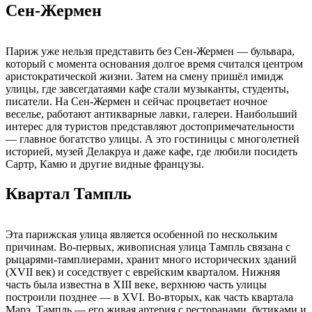
Сен-Жермен
Париж уже нельзя представить без Сен-Жермен — бульвара,
который с момента основания долгое время считался центром
аристократической жизни. Затем на смену пришёл имидж
улицы, где завсегдатаями кафе стали музыканты, студенты,
писатели. На Сен-Жермен и сейчас процветает ночное
веселье, работают антикварные лавки, галереи. Наибольший
интерес для туристов представляют достопримечательности
— главное богатство улицы. А это гостиницы с многолетней
историей, музей Делакруа и даже кафе, где любили посидеть
Сартр, Камю и другие видные французы.
Квартал Тампль
Эта парижская улица является особенной по нескольким
причинам. Во-первых, живописная улица Тампль связана с
рыцарями-тамплиерами, хранит много исторических зданий
(XVII век) и соседствует с еврейским кварталом. Нижняя
часть была известна в XIII веке, верхнюю часть улицы
построили позднее — в XVI. Во-вторых, как часть квартала
Марэ, Тампль — его живая артерия с ресторанами, бутиками и