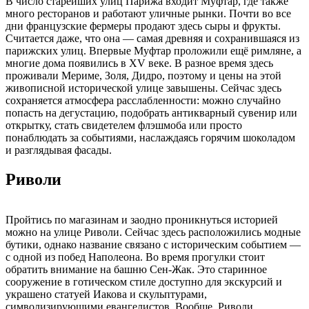
В число старейших улиц Парижа входит Муфтар, где также
много ресторанов и работают уличные рынки. Почти во все
дни французские фермеры продают здесь сыры и фрукты.
Считается даже, что она — самая древняя и сохранившаяся из
парижских улиц. Впервые Муфтар проложили ещё римляне, а
многие дома появились в XV веке. В разное время здесь
проживали Мериме, Золя, Дидро, поэтому и цены на этой
живописной исторической улице завышены. Сейчас здесь
сохраняется атмосфера расслабленности: можно случайно
попасть на дегустацию, подобрать антикварный сувенир или
открытку, стать свидетелем флэшмоба или просто
понаблюдать за событиями, наслаждаясь горячим шоколадом
и разглядывая фасады.
Риволи
Пройтись по магазинам и заодно проникнуться историей
можно на улице Риволи. Сейчас здесь расположились модные
бутики, однако название связано с историческим событием —
с одной из побед Наполеона. Во время прогулки стоит
обратить внимание на башню Сен-Жак. Это старинное
сооружение в готическом стиле доступно для экскурсий и
украшено статуей Иакова и скульптурами,
символизирующими евангелистов. Вообще, Риволи