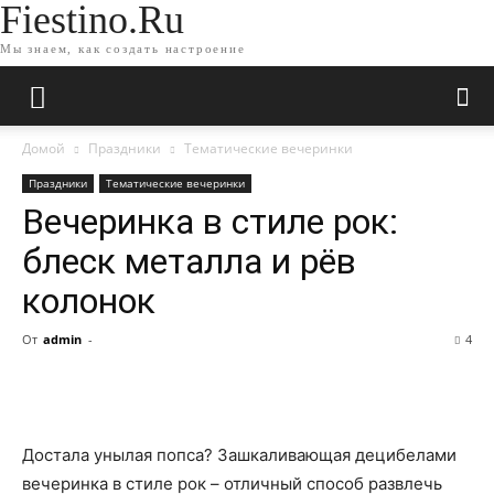
Fiestino.Ru
Мы знаем, как создать настроение
Домой
Праздники
Тематические вечеринки
Праздники
Тематические вечеринки
Вечеринка в стиле рок:
блеск металла и рёв
колонок
От
admin
-
4
Достала унылая попса? Зашкаливающая децибелами
вечеринка в стиле рок – отличный способ развлечь