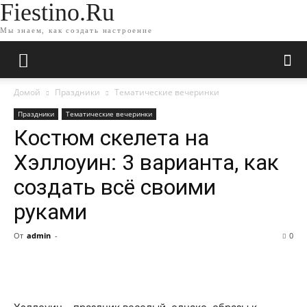
Fiestino.Ru
Мы знаем, как создать настроение
Домой
Праздники
Тематические вечеринки
Праздники
Тематические вечеринки
Костюм скелета на
Хэллоуин: 3 варианта, как
создать всё своими
руками
От
admin
-
0