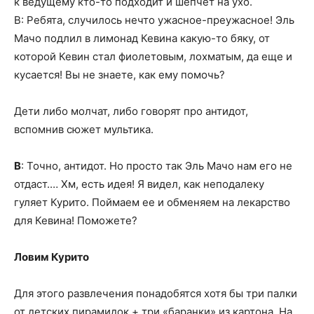
к ведущему кто-то подходит и шепчет на ухо.
В: Ребята, случилось нечто ужасное-преужасное! Эль
Мачо подлил в лимонад Кевина какую-то бяку, от
которой Кевин стал фиолетовым, лохматым, да еще и
кусается! Вы не знаете, как ему помочь?
Дети либо молчат, либо говорят про антидот,
вспомнив сюжет мультика.
В
: Точно, антидот. Но просто так Эль Мачо нам его не
отдаст.… Хм, есть идея! Я видел, как неподалеку
гуляет Курито. Поймаем ее и обменяем на лекарство
для Кевина! Поможете?
Ловим Курито
Для этого развлечения понадобятся хотя бы три палки
от детских пирамидок + три «баранки» из картона. На