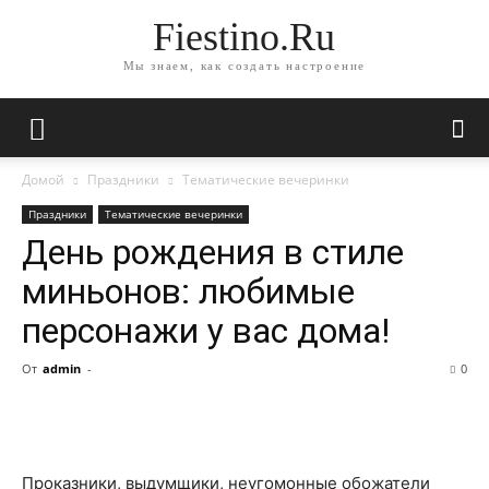
Fiestino.Ru
Мы знаем, как создать настроение
Домой
Праздники
Тематические вечеринки
Праздники
Тематические вечеринки
День рождения в стиле
миньонов: любимые
персонажи у вас дома!
От
admin
-
0
Проказники, выдумщики, неугомонные обожатели